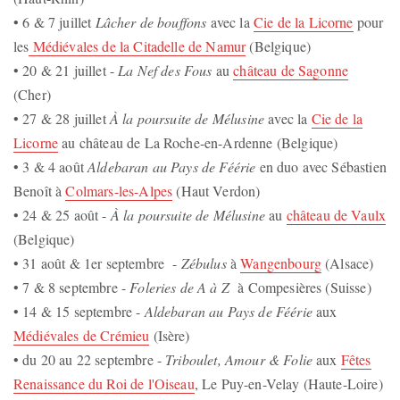
• 6 & 7 juillet
Lâcher de bouffons
avec la
Cie de la Licorne
pour
les
Médiévales de la Citadelle de Namur
(Belgique)
• 20 & 21 juillet -
La Nef des Fous
au
château de Sagonne
(Cher)
• 27 & 28 juillet
À la poursuite de Mélusine
avec la
Cie de la
Licorne
au château de La Roche-en-Ardenne (Belgique)
• 3 & 4 août
Aldebaran au Pays de Féérie
en duo avec Sébastien
Benoît à
Colmars-les-Alpes
(Haut Verdon)
• 24 & 25 août -
À la poursuite de Mélusine
au
château de Vaulx
(Belgique)
• 31 août & 1er septembre -
Zébulus
à
Wangenbourg
(Alsace)
• 7 & 8 septembre -
Foleries de A à Z
à Compesières (Suisse)
• 14 & 15 septembre -
Aldebaran au Pays de Féérie
aux
Médiévales de Crémieu
(Isère)
• du 20 au 22 septembre -
Triboulet, Amour & Folie
aux
Fêtes
Renaissance du Roi de l'Oiseau
, Le Puy-en-Velay (Haute-Loire)