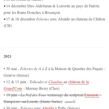
•
14 décembre Duo Aldebaran & Louvette au pays de Faiérie
pour les Bains Douches à Besançon
•
17 & 18 décembre
Foleries
avec Abaldir au château de Chillon
(CH)
2021
• 30 mai -
Foleries de A à Z
à la Maison de Quartier des Paquis -
Genève (Suisse)
• 12 & 13 juin -
Triboulet et
Claudius
au
château de la
Grand'Cour
- Mornay-Berry (Cher)
•
19 juin -
La Nef des Fous
vernissage du sculpteur
Enzoyote
-
Dampierre-sur-Linotte (Haute-Saône)
annulé
• 30 juin -
Foleries
avec
Abaldir
à Pully (Suisse)