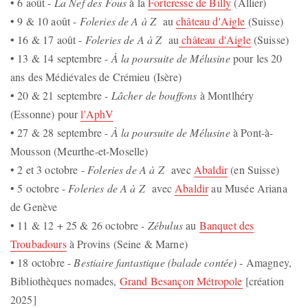
• 6 août -
La Nef des Fous
à la
Forteresse de Billy
(Allier)
• 9 & 10 août -
Foleries de A à Z
au
château d'Aigle
(Suisse)
• 16 & 17 août -
Foleries de A à Z
au
château d'Aigle
(Suisse)
• 13 & 14 septembre -
À la poursuite de Mélusine
pour les 20
ans des Médiévales de Crémieu (Isère)
• 20 & 21 septembre -
Lâcher de bouffons
à
Montlhéry
(Essonne)
pour
l'AphV
• 27 & 28 septembre -
À la poursuite de Mélusine
à Pont-à-
Mousson (Meurthe-et-Moselle)
• 2 et 3 octobre -
Foleries de A à Z
avec
Abaldir
(en Suisse)
• 5 octobre -
Foleries de A à Z
avec
Abaldir
au Musée Ariana
de Genève
• 11 & 12 + 25 & 26 octobre -
Zébulus
au
Banquet des
Troubadours
à Provins (Seine & Marne)
• 18 octobre -
Bestiaire fantastique (balade contée)
- Amagney,
Bibliothèques nomades,
Grand Besançon Métropole
[création
2025]