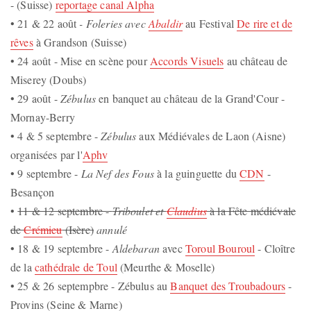
- (Suisse)
reportage canal Alpha
• 21 & 22 août
- Foleries avec
Abaldir
au Festival
De rire et de
rêves
à Grandson (Suisse)
• 24 août - Mise en scène pour
Accords Visuels
au château de
Miserey (Doubs)
• 29 août -
Zébulus
en banquet au château de la Grand'Cour -
Mornay-Berry
• 4 & 5 septembre -
Zébulus
aux Médiévales de Laon (Aisne)
organisées par l'
Aphv
• 9 septembre -
La Nef des Fous
à la guinguette du
CDN
-
Besançon
•
11 & 12 septembre -
Triboulet et
Claudius
à la Fête médiévale
de
Crémieu
(Isère)
annulé
• 18 & 19 septembre -
Aldebaran
avec
Toroul Bouroul
- Cloître
de la
cathédrale de Toul
(Meurthe & Moselle)
• 25 & 26 septempbre - Zébulus au
Banquet des Troubadours
-
Provins (Seine & Marne)