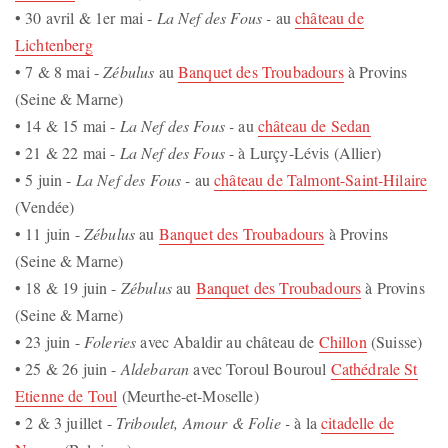
• 30 avril & 1er mai -
La Nef des Fous -
au
château de
Lichtenberg
• 7 & 8 mai -
Zébulus
au
Banquet des Troubadours
à Provins
(Seine & Marne)
• 14 & 15 mai -
La Nef des Fous -
au
château de Sedan
• 21 & 22 mai -
La Nef des Fous
- à Lurçy-Lévis (Allier)
• 5 juin -
La Nef des Fous -
au
château de Talmont-Saint-Hilaire
(Vendée)
• 11 juin -
Zébulus
au
Banquet des Troubadours
à Provins
(Seine & Marne)
• 18 & 19 juin -
Zébulus
au
Banquet des Troubadours
à Provins
(Seine & Marne)
• 23 juin -
Foleries
avec Abaldir au château de
Chillon
(Suisse)
• 25 & 26 juin -
Aldebaran
avec Toroul Bouroul
Cathédrale St
Etienne de Toul
(Meurthe-et-Moselle)
• 2 & 3 juillet -
Triboulet, Amour & Folie -
à la
citadelle de