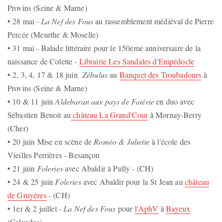
Provins (Seine & Marne)
• 28 mai -
La Nef des Fous
au rassemblement médiéval de Pierre
Percée (Meurthe & Moselle)
• 31 mai - Balade littéraire pour le 150eme anniversaire de la
naissance de Colette -
Librairie Les Sandales d'Empédocle
• 2, 3, 4, 17 & 18 juin
Zébulus
au
Banquet des Troubadours
à
Provins (Seine & Marne)
• 10 & 11 juin
Aldebaran aux pays de Faiérie
en duo avec
Sébastien Benoit au
château La Grand'Cour
à Mornay-Berry
(Cher)
• 20 juin Mise en scène de
Roméo & Juliette
à l'école des
Vieilles Perrières - Besançon
• 21 juin
Foleries
avec Abaldir à Pully - (CH)
• 24 & 25 juin
Foleries
avec Abaldir pour la St Jean au
château
de Gruyères
- (CH)
• 1er & 2 juillet -
La Nef des Fous
pour
l'AphV
à
Bayeux
(Calvados)