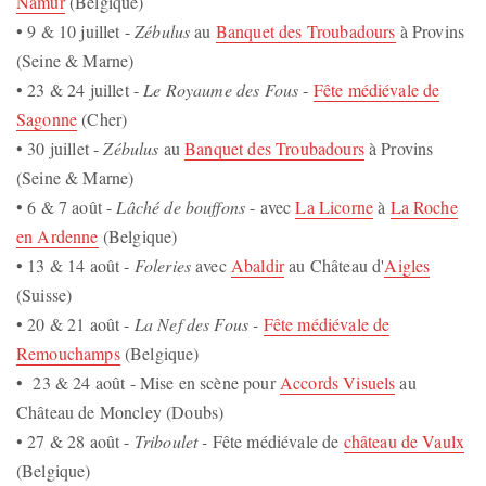
Namur
(Belgique)
• 9 & 10 juillet -
Zébulus
au
Banquet des Troubadours
à Provins
(Seine & Marne)
• 23 & 24 juillet -
Le Royaume des Fous
-
Fête médiévale de
Sagonne
(Cher)
• 30 juillet -
Zébulus
au
Banquet des Troubadours
à Provins
(Seine & Marne)
• 6 & 7 août -
Lâché de bouffons
- avec
La Licorne
à
La Roche
en Ardenne
(Belgique)
• 13 & 14 août -
Foleries
avec
Abaldir
au Château d'
Aigles
(Suisse)
• 20 & 21 août -
La Nef des Fous -
Fête médiévale de
Remouchamps
(Belgique)
• 23 & 24 août - Mise en scène pour
Accords Visuels
au
Château de Moncley (Doubs)
• 27 & 28 août -
Triboulet -
Fête médiévale de
château de Vaulx
(Belgique)