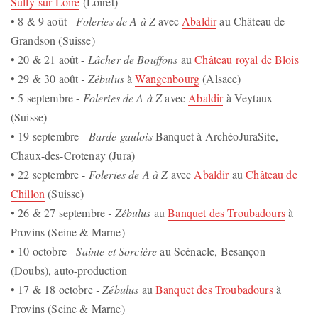
Sully-sur-Loire
(Loiret)
• 8 & 9 août -
Foleries de A à Z
avec
Abaldir
au Château de
Grandson (Suisse)
• 20 & 21 août -
Lâcher de Bouffons
au
Château royal de Blois
• 29 & 30 août
- Zébulus
à
Wangenbourg
(Alsace)
• 5 septembre -
Foleries de A à Z
avec
Abaldir
à Veytaux
(Suisse)
• 19 septembre
- Barde gaulois
Banquet à ArchéoJuraSite,
Chaux-des-Crotenay (Jura)
• 22 septembre -
Foleries de A à Z
avec
Abaldir
au
Château de
Chillon
(Suisse)
• 26 & 27 septembre
- Zébulus
au
Banquet des Troubadours
à
Provins (Seine & Marne)
• 10 octobre
- Sainte et Sorcière
au Scénacle, Besançon
(Doubs), auto-production
• 17 & 18 octobre
- Zébulus
au
Banquet des Troubadours
à
Provins (Seine & Marne)