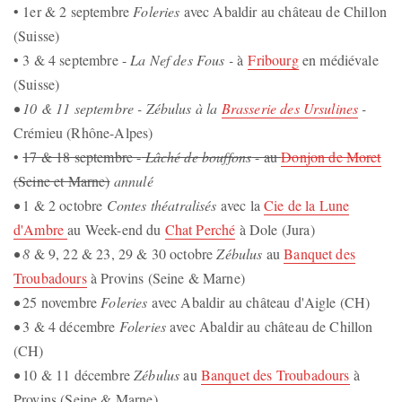
• 1er & 2 septembre
Foleries
avec Abaldir au château de Chillon
(Suisse)
• 3 & 4 septembre -
La Nef des Fous -
à
Fribourg
en médiévale
(Suisse)
• 10 & 11 septembre - Zébulus à la
Brasserie des Ursulines
-
Crémieu (Rhône-Alpes)
•
17 & 18 septembre -
Lâché de bouffons
- au
Donjon de Moret
(Seine et Marne)
annulé
•
1 & 2 octobre
Contes théatralisés
avec la
Cie de la Lune
d'Ambre
au Week-end du
Chat Perché
à Dole (Jura)
• 8
& 9, 22 & 23, 29 & 30 octobre
Zébulus
au
Banquet des
Troubadours
à Provins (Seine & Marne)
•
25 novembre
Foleries
avec Abaldir au château d'Aigle (CH)
•
3 & 4 décembre
Foleries
avec Abaldir au château de Chillon
(CH)
•
10 & 11 décembre
Zébulus
au
Banquet des Troubadours
à
Provins (Seine & Marne)