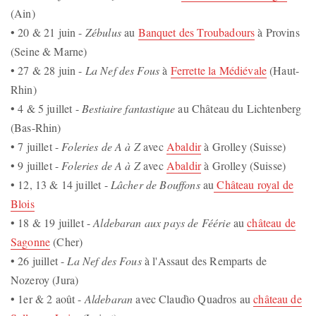
(Ain)
• 20 & 21 juin -
Zébulus
au
Banquet des Troubadours
à Provins
(Seine & Marne)
• 27 & 28 juin -
La Nef des Fous
à
Ferrette la Médiévale
(Haut-
Rhin)
• 4 & 5 juillet -
Bestiaire fantastique
au Château du Lichtenberg
(Bas-Rhin)
• 7 juillet -
Foleries de A à Z
avec
Abaldir
à Grolley (Suisse)
• 9 juillet -
Foleries de A à Z
avec
Abaldir
à Grolley (Suisse)
• 12, 13 & 14 juillet -
Lâcher de Bouffons
au
Château royal de
Blois
• 18 & 19 juillet -
Aldebaran aux pays de Féérie
au
château de
Sagonne
(Cher)
• 26 juillet -
La Nef des Fous
à l'Assaut des Remparts de
Nozeroy (Jura)
• 1er & 2 août -
Aldebaran
avec Claudìo Quadros au
château de