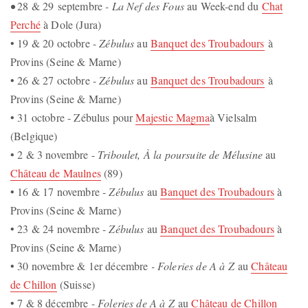
•
28 & 29 septembre
- La Nef des Fous
au Week-end du
Chat
Perché
à Dole (Jura)
• 19 & 20 octobre -
Zébulus
au
Banquet des Troubadours
à
Provins (Seine & Marne)
• 26 & 27 octobre -
Zébulus
au
Banquet des Troubadours
à
Provins (Seine & Marne)
• 31 octobre - Zébulus pour
Majestic Magma
à
Vielsalm
(Belgique)
• 2 & 3 novembre -
Triboulet, À la poursuite de Mélusine
au
Château de Maulnes
(89)
• 16 & 17 novembre -
Zébulus
au
Banquet des Troubadours
à
Provins (Seine & Marne)
• 23 & 24 novembre -
Zébulus
au
Banquet des Troubadours
à
Provins (Seine & Marne)
• 30 novembre & 1er décembre
- Foleries de A à Z
au
Château
de Chillon
(Suisse)
• 7 & 8 décembre -
Foleries de A à Z
au
Château de Chillon