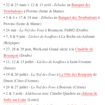
• 22 & 23 mars + 12 & 13 avril -
Zébulus
au
Banquet des
Troubadours
à Provins (Seine & Marne)
• 3 & 4 + 17 & 18 mai -
Zébulus
au
Banquet des Troubadours
à
Provins (Seine & Marne)
• 24 mai
- La Nef des Fous
à Besançon, FàB#2 (Doubs)
• 7, 8 & 9 juin -
Lâcher de bouffons
à La Roche-en-Ardenne
(Belgique)
• 27, 28 & 29 juin, Week-end Grand siècle à la
Citadelle de
Besançon
(Doubs)
• 11, 12 & 13 juillet -
Lâcher de bouffons
à Saint-Ursanne
(Suisse)
• 19 & 20 juillet -
La Nef des Fous
à
La Fête des Remparts
de
Dinan (Côtes d'Armor)
• 26 & 27 juillet -
La Nef des Fous
à Boussac (Creuse)
• 2 & 3 août -
Aldebaran
avec Claudìo Quadros au
château de
Sully-sur-Loire
(Loiret)