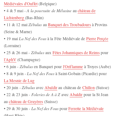
Médiévales d'Ouffet
(Belgique)
• 4 & 5 mai -
A la poursuite de Mélusine
au
château de
Lichtenberg
(Bas-Rhin)
• 11 & 12 mai
Zébulus
au
Banquet des Troubadours
à Provins
(Seine & Marne)
• 19 mai
La Nef des Fous
à la Fête Médiévale de
Pierre Perçée
(Lorraine)
• 25 & 26 mai -
Zébulus
aux
Fêtes Johanniques de Reims
pour
l'AphV
(Champagne)
• 6 juin -
Zébulus
en Banquet pour
l'Oriflamme
à Troyes (Aube)
• 8 & 9 juin -
La Nef des Fous
à Saint-Gobain (Picardie) pour
La Mesnie de Lug
• 20 juin -
Zébulus
avec
Abaldir
au château de
Chillon
(Suisse)
• 22 & 23 juin -
Foleries de A à Z
avec
Abaldir
pour la St Jean
au
château de Gruyères
(Suisse)
• 29 & 30 juin -
La Nef des Fous
pour
Ferrette la Médiévale
(Haut-Rhin)