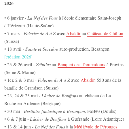
2026
• 6 janvier -
La Nef des Fous
à l'école élémentaire Saint-Joseph
d'Héricourt (Haute-Saône)
• 7 mars -
Foleries de A à Z
avec
Abaldir
au
Château de Chillon
(Suisse)
• 18 avril -
Sainte et Sorcière
auto-production, Besançon
[création 2026]
• 25 & 26 avril -
Zébulus
au
Banquet des Troubadours
à Provins
(Seine & Marne)
• 1er, 2 & 3 mai -
Foleries de A à Z
avec
Abaldir
, 550 ans de la
bataille de Grandson (Suisse)
• 23, 24 & 25 mai -
Lâcher de Bouffons
au château de La
Roche-en-Ardenne (Belgique)
• 30 mai -
Bestiaire fantastique à Besançon,
FàB#3 (Doubs)
• 6 & 7 juin -
Lâcher de Bouffons
à Guérande (Loire Atlantique)
• 13 & 14 juin -
La Nef des Fous
à la
Médiévale de Pérouges