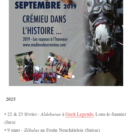
2025
• 22 & 23 février -
Aldebaran
à
Geek Legends
, Lons-le-Saunier
(Jura)
• 9 mars -
Zébulus
au Festin Neuchâtelois (Suisse)