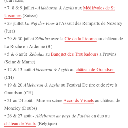
• 7, 8 & 9 juillet -
Aldebaran & Azylis
aux
Médiévales de St
Ursannes
(Suisse)
• 23 juillet
La Nef des Fous
à l'Assaut des Remparts de Nozeroy
(Jura)
• 29 & 30 juillet
Zébulus
avec la
Cie de la Licorne
au château de
La Roche en Ardenne (B)
• 5 & 6 août
Zébulus
au
Banquet des Troubadours
à Provins
(Seine & Marne)
• 12 & 13 août
Aldebaran & Azylis
au
château de Grandson
(CH)
• 19 & 20
Aldebaran & Azylis
au Festival De rire et de rêve à
Grandson (CH)
• 21 au 24 août - Mise en scène
Accords Visuels
au château de
Moncley (Doubs)
• 26 & 27 août -
Aldebaran au pays de Faiérie
en duo au
château de Vaulx
(Belgique)