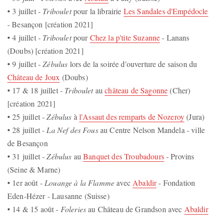
• 3 juillet -
Triboulet
pour la librairie
Les Sandales d'Empédocle
- Besançon [création 2021]
• 4 juillet -
Triboulet
pour
Chez la p'tite Suzanne
- Lanans
(Doubs) [création 2021]
• 9 juillet -
Zébulus
lors de la soirée d'ouverture de saison du
Château de Joux
(Doubs)
• 17 & 18 juillet -
Triboulet
au
château de Sagonne
(Cher)
[création 2021]
• 25 juillet -
Zébulus
à
l'Assaut des remparts de Nozeroy
(Jura)
• 28 juillet -
La Nef des Fous
au Centre Nelson Mandela - ville
de Besançon
• 31 juillet -
Zébulus
au
Banquet des Troubadours
- Provins
(Seine & Marne)
• 1er août -
Louange à la Flamme
avec
Abaldir
- Fondation
Eden-Hézer - Lausanne (Suisse)
• 14 & 15 août -
Foleries
au Château de Grandson avec
Abaldir