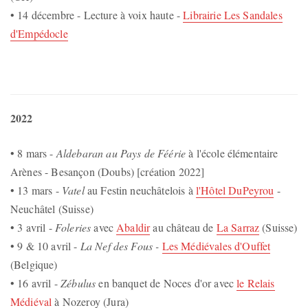
• 14 décembre - Lecture à voix haute -
Librairie Les Sandales
d'Empédocle
2022
• 8 mars -
Aldebaran au Pays de Féérie
à l'école élémentaire
Arènes - Besançon (Doubs) [création 2022]
• 13 mars -
Vatel
au Festin neuchâtelois à
l'Hôtel DuPeyrou
-
Neuchâtel (Suisse)
• 3 avril -
Foleries
avec
Abaldir
au château de
La Sarraz
(Suisse)
• 9 & 10 avril -
La Nef des Fous -
Les Médiévales d'Ouffet
(Belgique)
• 16 avril -
Zébulus
en banquet de Noces d'or avec
le Relais
Médiéval
à Nozeroy (Jura)