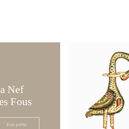
a Nef
es
Fous
Tout public