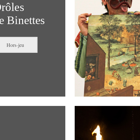
rôles
e Binettes
Hors-jeu