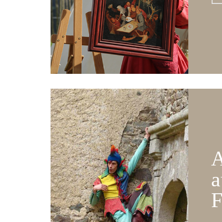
A
a
F