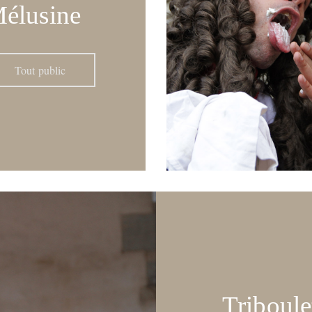
élusine
Tout public
Triboule