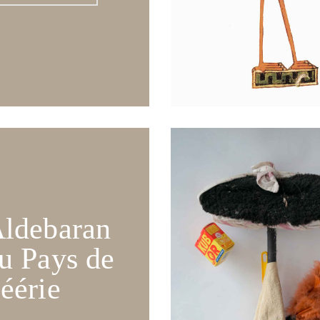
ldebaran
u Pays de
éérie