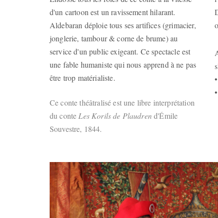
d'un cartoon est un ravissement hilarant.
D
Aldebaran déploie tous ses artifices (grimacier,
o
jonglerie, tambour & corne de brume) au
service d'un public exigeant. Ce spectacle est
A
une fable humaniste qui nous apprend à ne pas
s
être trop matérialiste.
•
Ce c
onte théâtralisé est une libre interprétation
du conte
Les Korils de Plaudren
d'Émile
Souvestre, 1844.