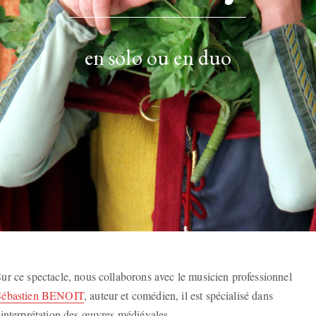
en solo ou en duo
ur ce spectacle, nous collaborons avec le musicien professionnel
Sébastien BENOIT
, auteur et comédien, il est spécialisé dans
'interprétation des œuvres médiévales.