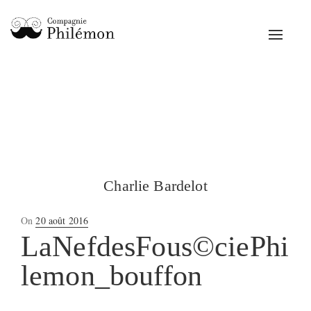
Toggle
navigat
Charlie Bardelot
Posted
On
20 août 2016
on
LaNefdesFous©ciePhi
lemon_bouffon