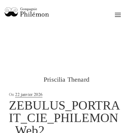
Toggle
navigat
Priscilia Thenard
Posted
On
22 janvier 2026
on
ZEBULUS_PORTRA
IT_CIE_PHILEMON
_Web2