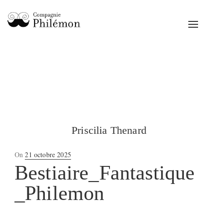
Toggle
navigat
Priscilia Thenard
Posted
On
21 octobre 2025
on
Bestiaire_Fantastique
_Philemon